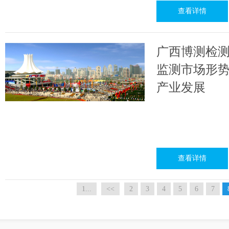
查看详情
广西博测检
监测市场形势
产业发展
查看详情
1...
<<
2
3
4
5
6
7