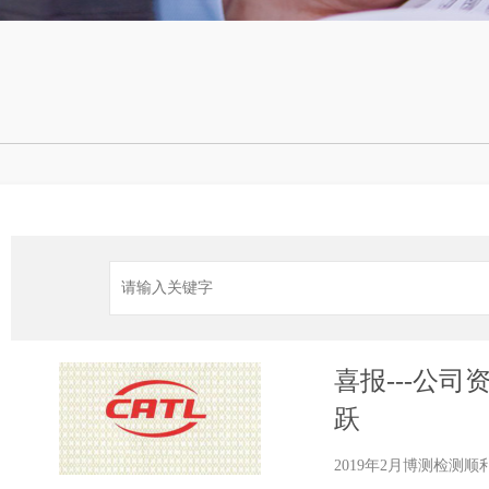
喜报---公
跃
2019年2月博测检