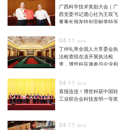
广西科学技术奖励大会｜广
西党委书记鹿心社为王双飞
董事长颁发特别贡献类特等
奖证书
04-11
/2019
丁仲礼率全国人大常委会执
法检查组在滇开展执法检
查，博世科应邀参与企业和
五级人大代表座谈交流会
04-11
/2019
喜报连连！博世科获中国轻
工业联合会科技发明一等奖
04-11
/2019